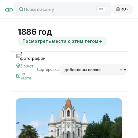
Поиск по сайту
RU
⌘K
1886 год
Посмотреть места с этим тегом
→
3
фотографий
3
мест
Сортировка
на
карте