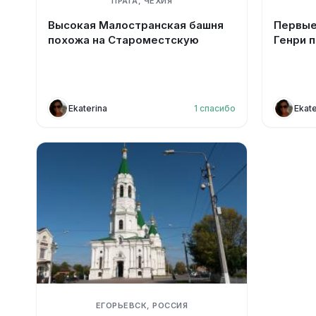
ПРАГА, ЧЕХИЯ
Высокая Малостранская башня
Первые
похожа на Староместскую
Генри п
Ekaterina
1
спасибо
Ekate
ЕГОРЬЕВСК, РОССИЯ