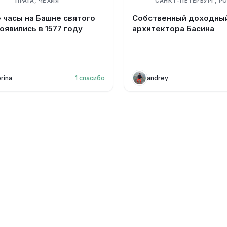
ПРАГА, ЧЕХИЯ
САНКТ-ПЕТЕРБУРГ, Р
 часы на Башне святого
Собственный доходны
оявились в 1577 году
архитектора Басина
rina
1
спасибо
andrey