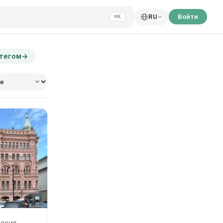
Войти
RU
⌘K
 тегом
→