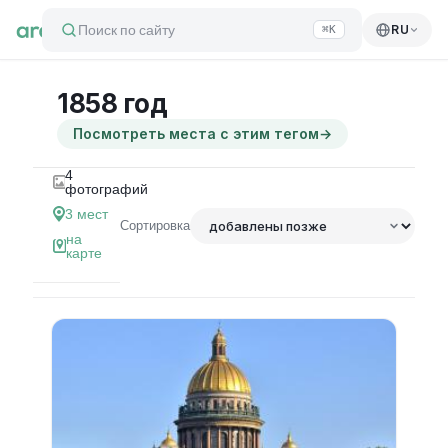
Поиск по сайту
RU
⌘K
1858 год
Посмотреть места с этим тегом
→
4
фотографий
3
мест
Сортировка
на
карте