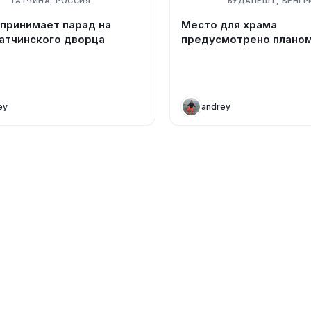
ГАТЧИНА, РОССИЯ
БУДАПЕШТ, ВЕНГР
 принимает парад на
Место для храма
Гатчинского дворца
предусмотрено планом
ey
andrey