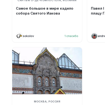
САНТЬЯГО-ДЕ-КОМПОСТЕЛА, ИСПАНИЯ
Самое большое в мире кадило
Павел I
собора Святого Иакова
плацу 
sokolov
1
спасибо
andr
МОСКВА, РОССИЯ