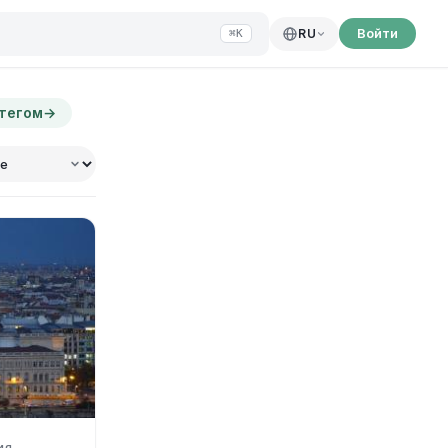
Войти
RU
⌘K
 тегом
→