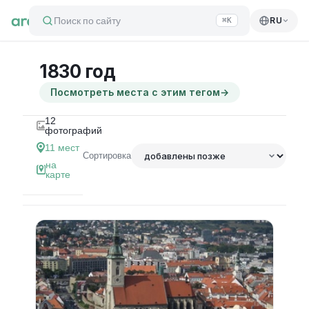
Поиск по сайту
RU
⌘K
1830 год
Посмотреть места с этим тегом
→
12
фотографий
11
мест
Сортировка
на
карте