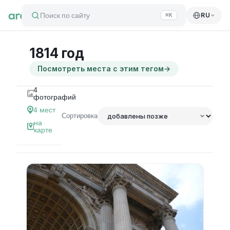
Поиск по сайту
RU
⌘K
1814 год
Посмотреть места с этим тегом
→
4
фотографий
4
мест
Сортировка
на
карте