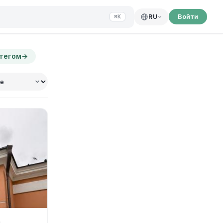
Войти
RU
⌘K
 тегом
→