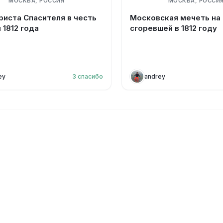
МОСКВА, РОССИЯ
МОСКВА, РОССИ
риста Спасителя в честь
Московская мечеть на
 1812 года
сгоревшей в 1812 году
ey
3
спасибо
andrey