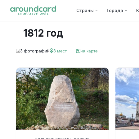
Страны
Города
К
smart travel tools
1812 год
3
фотографий
3
мест
на карте