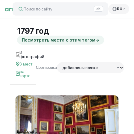
Поиск по сайту
RU
⌘K
1797 год
Посмотреть места с этим тегом
→
3
фотографий
3
мест
Сортировка
на
карте