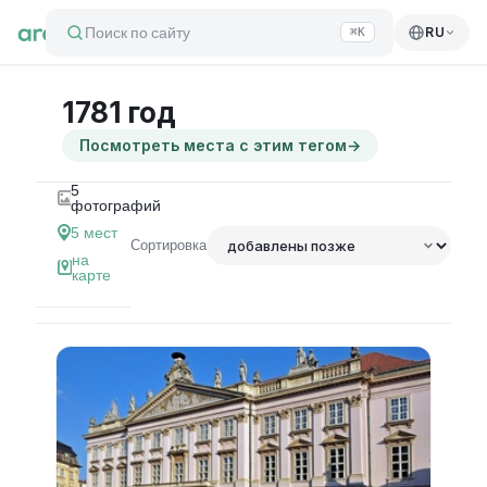
Поиск по сайту
RU
⌘K
1781 год
Посмотреть места с этим тегом
→
5
фотографий
5
мест
Сортировка
на
карте