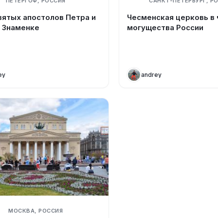
ПЕТЕРГОФ, РОССИЯ
САНКТ-ПЕТЕРБУРГ, Р
вятых апостолов Петра и
Чесменская церковь в 
в Знаменке
могущества России
ey
andrey
МОСКВА, РОССИЯ