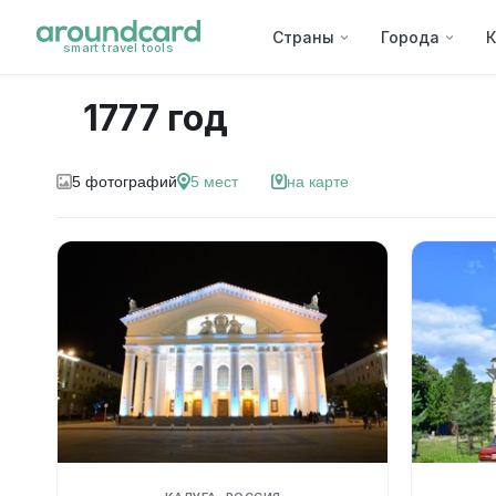
Страны
Города
К
smart travel tools
1777 год
5
фотографий
5
мест
на карте