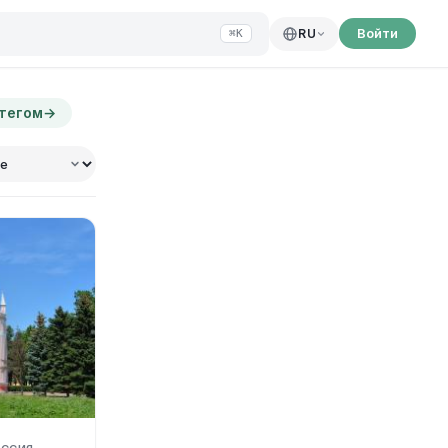
Войти
RU
⌘K
 тегом
→