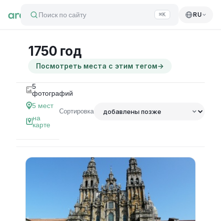
Поиск по сайту
RU
⌘K
1750 год
Посмотреть места с этим тегом
→
5
фотографий
5
мест
Сортировка
на
карте