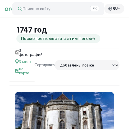
Поиск по сайту
RU
⌘K
1747 год
Посмотреть места с этим тегом
→
3
фотографий
3
мест
Сортировка
на
карте