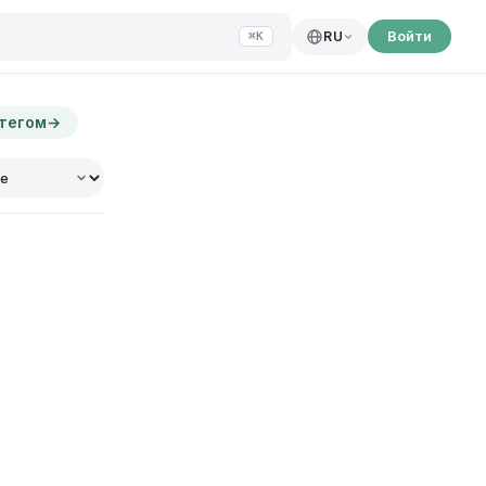
Войти
RU
⌘K
 тегом
→