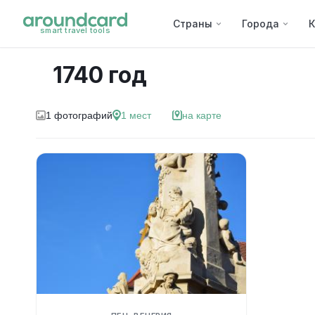
Страны
Города
К
smart travel tools
1740 год
1
фотографий
1
мест
на карте