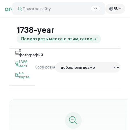
Поиск по сайту
RU
⌘K
1738-year
Посмотреть места с этим тегом
→
0
фотографий
1386
мест
Сортировка
на
карте