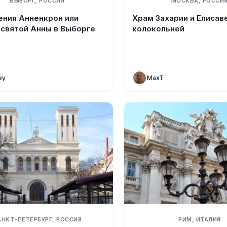
ВЫБОРГ, РОССИЯ
МОСКВА, РОССИ
ения Анненкрон или
Храм Захарии и Елисав
 святой Анны в Выборге
колокольней
ey
MaxT
АНКТ-ПЕТЕРБУРГ, РОССИЯ
РИМ, ИТАЛИЯ