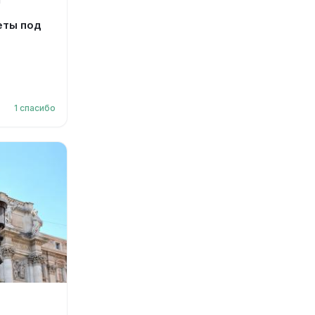
Я
еты под
1
спасибо