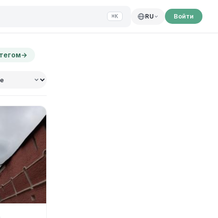
Войти
RU
⌘K
 тегом
→