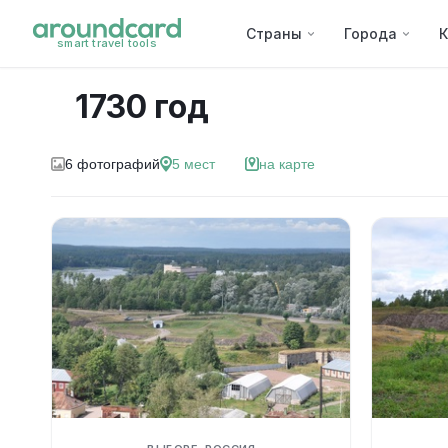
Страны
Города
К
smart travel tools
1730 год
6
фотографий
5
мест
на карте