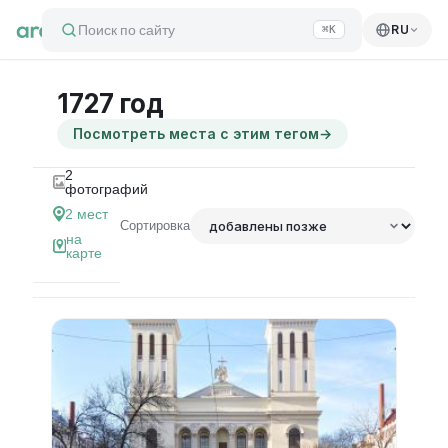
Поиск по сайту
RU
⌘K
1727 год
Посмотреть места с этим тегом
→
2
фотографий
2
мест
Сортировка
на
карте