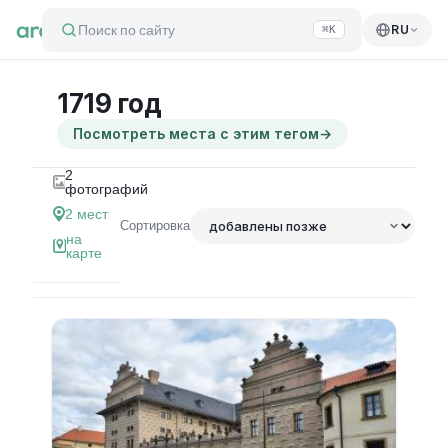
Поиск по сайту
RU
⌘K
1719 год
Посмотреть места с этим тегом
→
2
фотографий
2
мест
Сортировка
на
карте