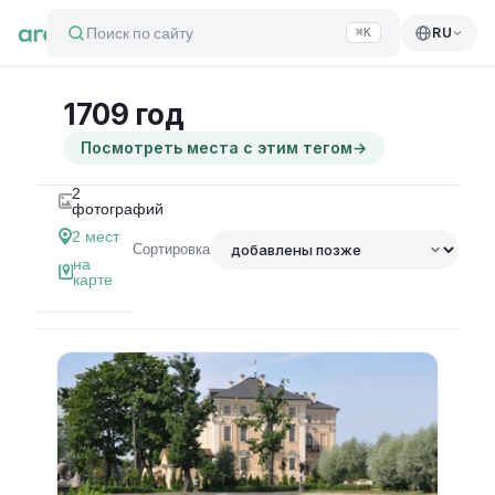
Поиск по сайту
RU
⌘K
1709 год
Посмотреть места с этим тегом
→
2
фотографий
2
мест
Сортировка
на
карте