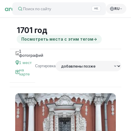
Поиск по сайту
RU
⌘K
1701 год
Посмотреть места с этим тегом
→
1
фотографий
1
мест
Сортировка
на
карте