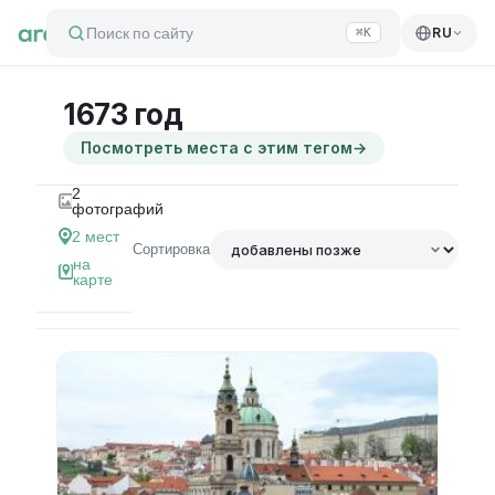
Поиск по сайту
RU
⌘K
1673 год
Посмотреть места с этим тегом
→
2
фотографий
2
мест
Сортировка
на
карте