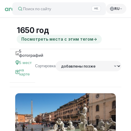
Поиск по сайту
RU
⌘K
1650 год
Посмотреть места с этим тегом
→
5
фотографий
5
мест
Сортировка
на
карте