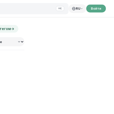
Войти
RU
⌘K
 тегом
→