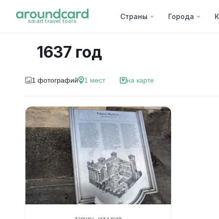
Страны
Города
К
smart travel tools
1637 год
1
фотографий
1
мест
на карте