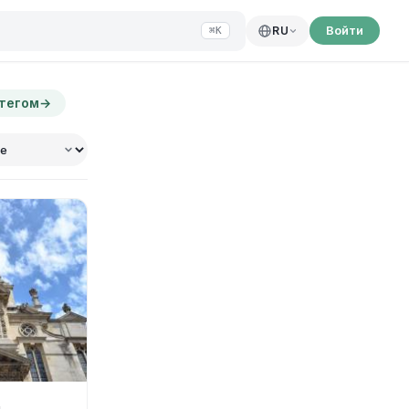
Войти
RU
⌘K
 тегом
→