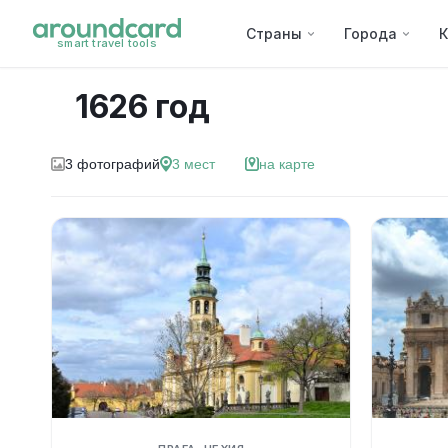
Страны
Города
К
smart travel tools
1626 год
3
фотографий
3
мест
на карте