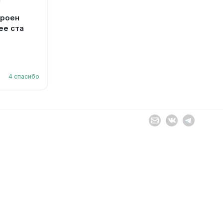
Я
троен
ее ста
4
спасибо