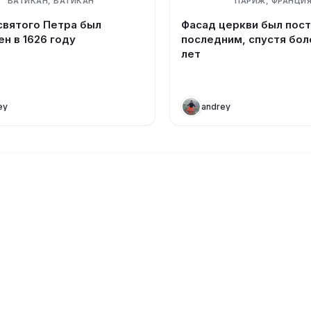
ВАТИКАН, ВАТИКАН
ПАРИЖ, ФРАНЦИ
святого Петра был
Фасад церкви был пос
н в 1626 году
последним, спустя бол
лет
ey
andrey