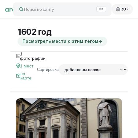
Поиск по сайту
RU
⌘K
1602 год
Посмотреть места с этим тегом
→
1
фотографий
1
мест
Сортировка
на
карте