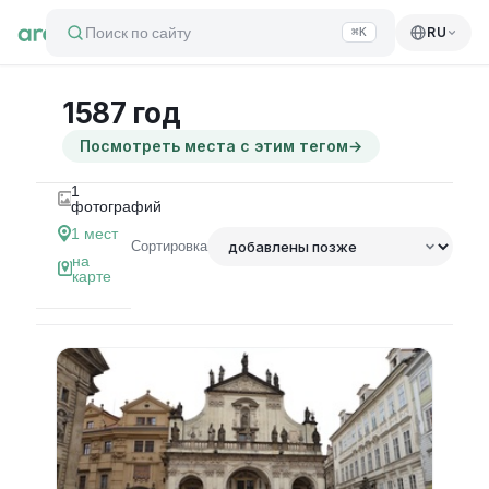
Поиск по сайту
RU
⌘K
1587 год
Посмотреть места с этим тегом
→
1
фотографий
1
мест
Сортировка
на
карте