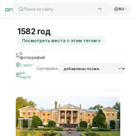
Поиск по сайту
RU
⌘K
1582 год
Посмотреть места с этим тегом
→
1
фотографий
1
мест
Сортировка
на
карте