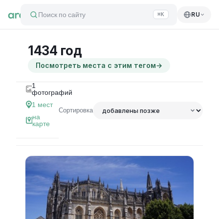
Поиск по сайту
RU
⌘K
1434 год
Посмотреть места с этим тегом
→
1
фотографий
1
мест
Сортировка
на
карте