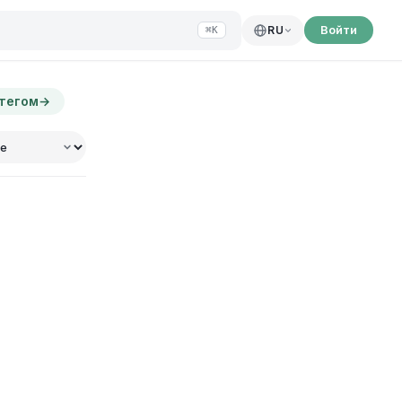
Войти
RU
⌘K
 тегом
→