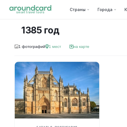
Страны
Города
К
smart travel tools
1385 год
1
фотографий
1
мест
на карте