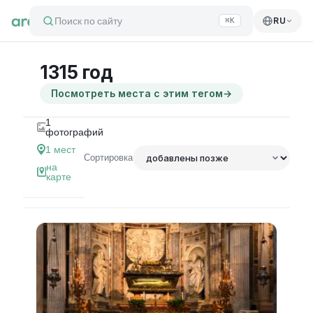
Поиск по сайту
RU
⌘K
1315 год
Посмотреть места с этим тегом
→
1
фотографий
1
мест
Сортировка
на
карте