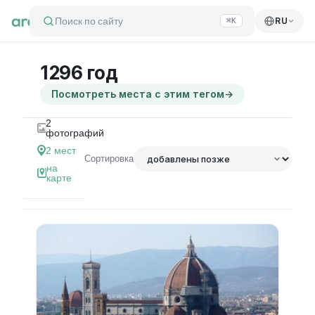
Поиск по сайту
RU
⌘K
1296 год
Посмотреть места с этим тегом
→
2
фотографий
2
мест
Сортировка
на
карте