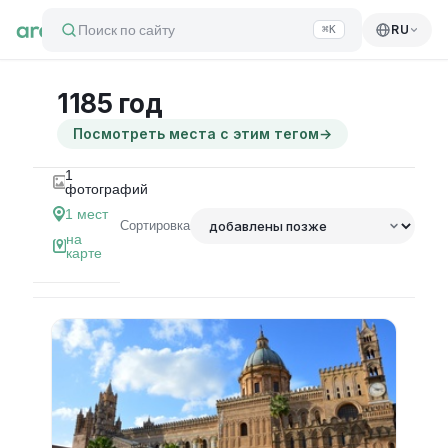
Поиск по сайту
RU
⌘K
1185 год
Посмотреть места с этим тегом
→
1
фотографий
1
мест
Сортировка
на
карте