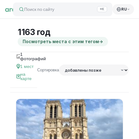
Поиск по сайту
RU
⌘K
1163 год
Посмотреть места с этим тегом
→
1
фотографий
1
мест
Сортировка
на
карте