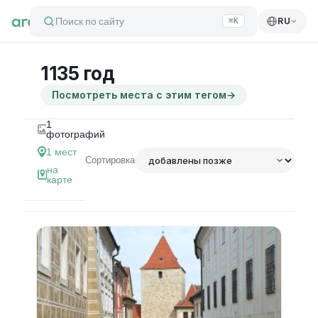
Поиск по сайту
RU
⌘K
1135 год
Посмотреть места с этим тегом
→
1
фотографий
1
мест
Сортировка
на
карте