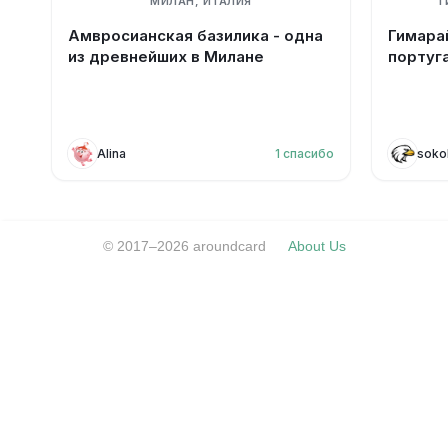
МИЛАН, ИТАЛИЯ
Г
Амвросианская базилика - одна
Гимарайнш -
из древнейших в Милане
португ
Alina
1
спасибо
soko
© 2017–2026 aroundcard
About Us