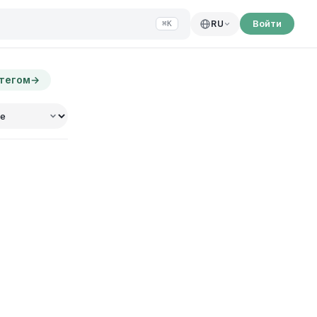
Войти
RU
⌘K
 тегом
→