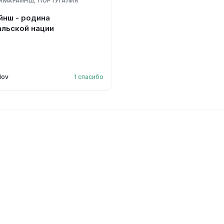
ИМАРАЙНШ, ПОРТУГАЛИЯ
 родина
альской нации
lov
1
спасибо