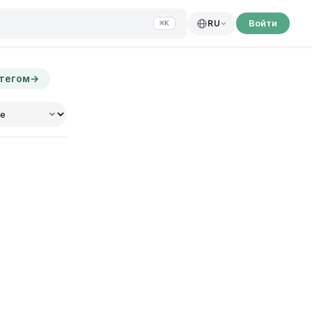
Войти
RU
⌘K
 тегом
→