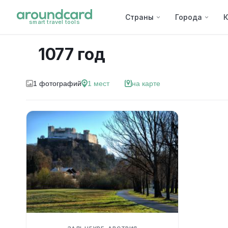
Страны
Города
К
smart travel tools
1077 год
1
фотографий
1
мест
на карте