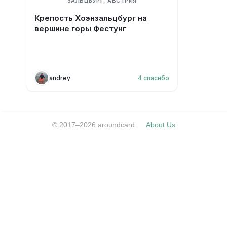
ЗАЛЬЦБУРГ, АВСТРИЯ
Крепость Хоэнзальцбург на
вершине горы Фестунг
andrey
4
спасибо
© 2017–2026 aroundcard
About Us