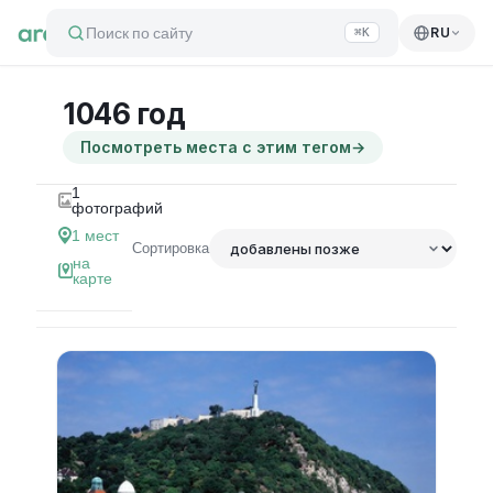
Поиск по сайту
RU
⌘K
1046 год
Посмотреть места с этим тегом
→
1
фотографий
1
мест
Сортировка
на
карте