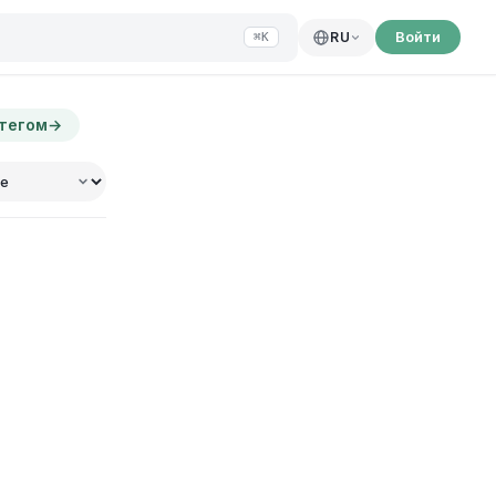
Войти
RU
⌘K
 тегом
→