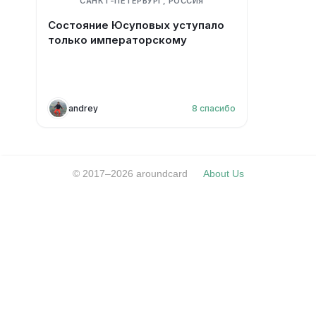
САНКТ-ПЕТЕРБУРГ, РОССИЯ
Состояние Юсуповых уступало
только императорскому
andrey
8
спасибо
© 2017–2026 aroundcard
About Us