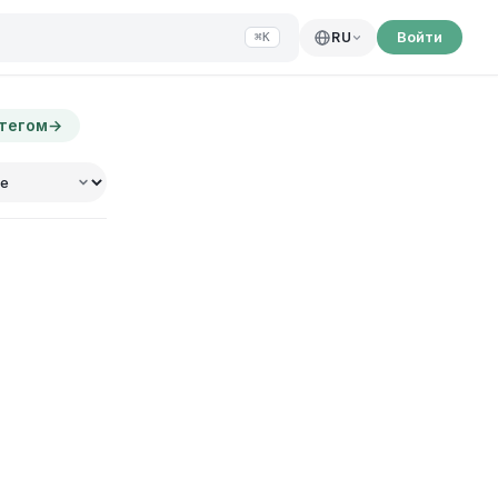
Войти
RU
⌘K
 тегом
→