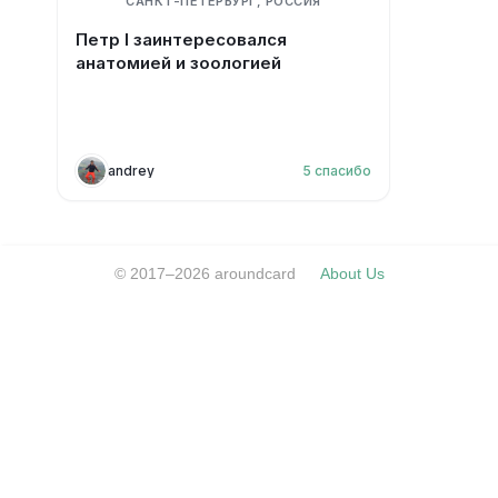
САНКТ-ПЕТЕРБУРГ, РОССИЯ
Петр I заинтересовался
анатомией и зоологией
andrey
5
спасибо
© 2017–2026 aroundcard
About Us