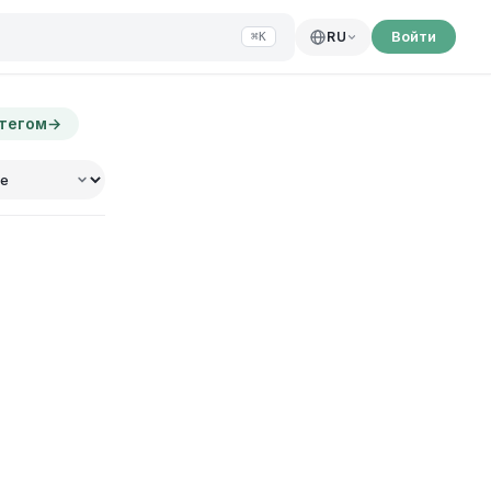
Войти
RU
⌘K
 тегом
→