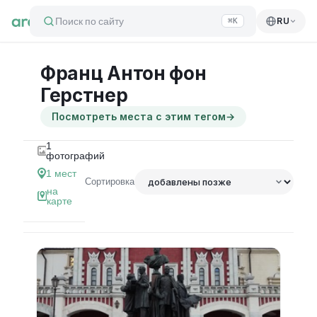
Поиск по сайту
RU
⌘K
Франц Антон фон
Герстнер
Посмотреть места с этим тегом
→
1
фотографий
1
мест
Сортировка
на
карте