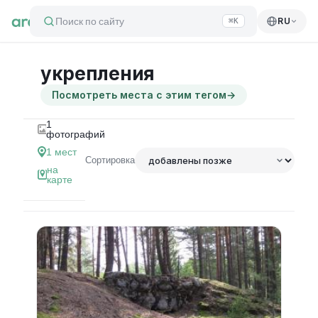
Поиск по сайту
RU
⌘K
укрепления
Посмотреть места с этим тегом
→
1
фотографий
1
мест
Сортировка
на
карте