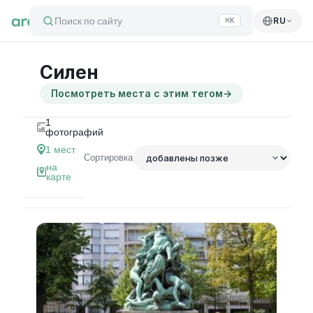
Поиск по сайту
RU
⌘K
Силен
Посмотреть места с этим тегом
→
1
фотографий
1
мест
Сортировка
на
карте