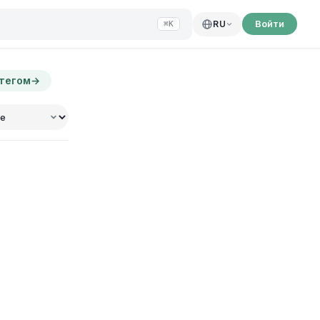
Войти
RU
⌘K
 тегом
→