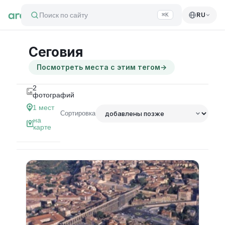
Поиск по сайту
RU
⌘K
Сеговия
Посмотреть места с этим тегом
→
2
фотографий
1
мест
Сортировка
на
карте