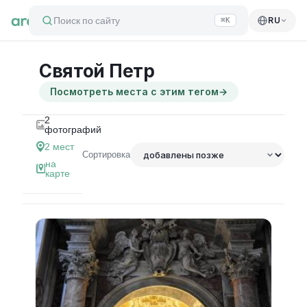
Поиск по сайту
RU
⌘K
Святой Петр
Посмотреть места с этим тегом
→
2
фотографий
2
мест
Сортировка
на
карте