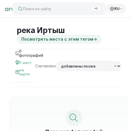
Поиск по сайту
RU
⌘K
река Иртыш
Посмотреть места с этим тегом
→
0
фотографий
0
мест
Сортировка
на
карте