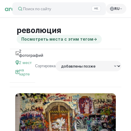
Поиск по сайту
RU
⌘K
революция
Посмотреть места с этим тегом
→
2
фотографий
2
мест
Сортировка
на
карте