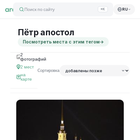
Поиск по сайту
RU
⌘K
Пётр апостол
Посмотреть места с этим тегом
→
2
фотографий
2
мест
Сортировка
на
карте