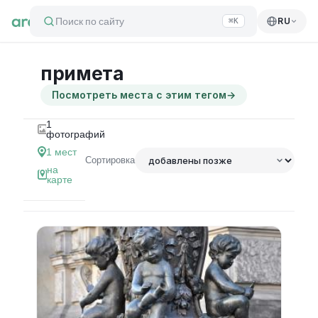
Поиск по сайту
RU
⌘K
примета
Посмотреть места с этим тегом
→
1
фотографий
1
мест
Сортировка
на
карте