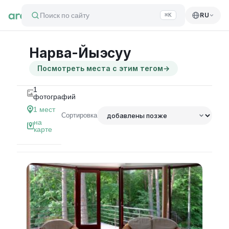
Поиск по сайту
RU
⌘K
Нарва-Йыэсуу
Посмотреть места с этим тегом
→
1
фотографий
1
мест
Сортировка
на
карте